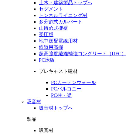
土木・建築製品トップへ
セグメント
トンネルライニング材
多分割式カルバート
山留め式擁壁
受圧版
地中送配電線用材
鉄道用高欄
超高強度繊維補強コンクリート（UFC）
PC床版
プレキャスト建材
PCカーテンウォール
PCバルコニー
PC柱・梁
吸音材
吸音材トップへ
製品
吸音材