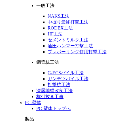
一般工法
NAKS工法
中掘り最終打撃工法
RODEX工法
HF工法
セメントミルク工法
油圧ハンマー打撃工法
プレボーリング併用打撃工法
鋼管杭工法
G-ECSパイル工法
ガンテツパイル工法
打撃杭工法
深層地盤改良工法
杭引抜き工事
PC-壁体
PC-壁体トップへ
製品