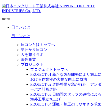
menu
日コンとは
日コンとは
日コンとはトップへ
早わかり日コン
人を想うラボ
海外事業
プロジェクト
プロジェクトトップへ
PROJECT 01 新たな製品開発により施工に
おける作業性の大幅な向上に成功
PROJECT 02 道路整備が急がれた、アンダ
ーパス計画道路
PROJECT 03 日緬間スタッフの連携による
海外工場立ち上げ
PROJECT 04 運搬・施工のしやすさを求め