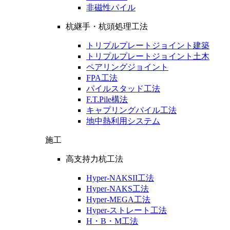
非磁性パイル
杭継手・杭頭処理工法
トリプルプレートジョイント建築
トリプルプレートジョイント土木
ペアリングジョイント
FPA工法
パイルスタッド工法
F.T.Pile構法
キャプリングパイル工法
地中熱利用システム
施工
高支持力杭工法
Hyper-NAKSII工法
Hyper-NAKS工法
Hyper-MEGA工法
Hyper-ストレート工法
H・B・M工法