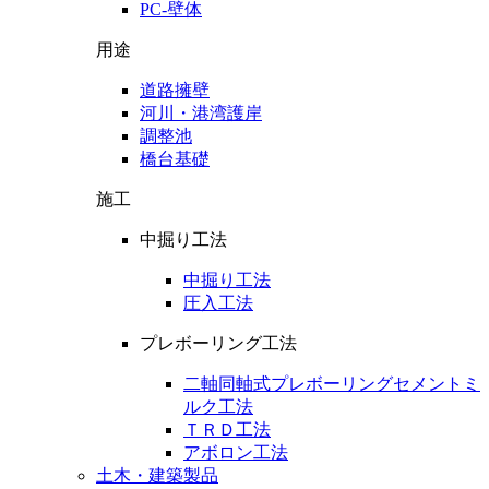
PC-壁体
用途
道路擁壁
河川・港湾護岸
調整池
橋台基礎
施工
中掘り工法
中掘り工法
圧入工法
プレボーリング工法
二軸同軸式プレボーリングセメントミ
ルク工法
ＴＲＤ工法
アボロン工法
土木・建築製品