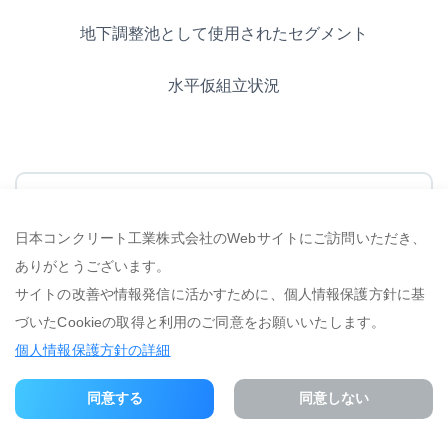
地下調整池として使用されたセグメント
水平仮組立状況
今回答えた
日本コンクリート工業株式会社のWebサイトにご訪問いただき、
「人を想うラボ 研究員」
ありがとうございます。
サイトの改善や情報発信に活かすために、個人情報保護方針に基
S.A
づいたCookieの取得と利用のご同意をお願いいたします。
執行役員 セグメント技術営業部長
個人情報保護方針の詳細
1991年に入社して以来、地中線用部材をはじめとした、ポ
ール・パイル以外の様々な土木製品における製造管理や開
同意する
同意しない
発・設計業務に従事。現在は当社事業における柱の一つとし
て大きく成長したセグメント事業を牽引する。