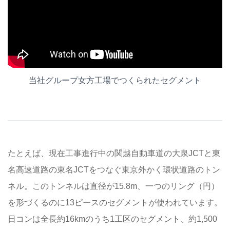
当社グループ女方工場でつくられたセグメント
たとえば、現在工事進行中の関越自動車道の大泉JCTと東
名高速道路の東名JCTをつなぐ東京外かく環状道路のトン
ネル。このトンネルは直径が15.8m、一つのリング（円）
を形づくるのに13ピースのセグメントが使われています。
日コンは全長約16kmのうち1工区のセグメント、約1,500